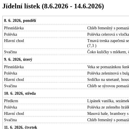
Jídelní lístek (8.6.2026 - 14.6.2026)
8. 6. 2026, pondělí
Přesnídávka
Chléb řemeslný s pomazán
Polévka
Polévka celerová s vločk
Hlavní chod
Tmavá treska zapečená se
(7,3 )
Svačina
Čoko kuličky s mlékem, 
9. 6. 2026, úterý
Přesnídávka
Veka se pomazánkou šunko
Polévka
Polévka zeleninová s bul
Hlavní chod
Srdíčko na smetaně, hous
Svačina
Chléb se sýrovou pomazán
10. 6. 2026, středa
Předkrm
Lipánek vanilka, sezámek,
Polévka
Polévka ze zeleného hrášk
Hlavní chod
Masová haše, brambory s j
Svačina
Chléb řemeslný s pomazán
11. 6. 2026, čtvrtek