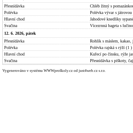
Přesnídávka
Chléb žitný s pomazánkou
Polévka
Polévka vývar s játrovou 
Hlavní chod
Jahodové knedlíky sypané
Svačina
Vícezrnná bageta s lučino
12. 6. 2026, pátek
Přesnídávka
Rohlík s máslem, kakao, j
Polévka
Polévka rajská s rýží (1 )
Hlavní chod
Kuřecí po čínsku, rýže j
Svačina
Přesnídávka s piškoty, čaj
Vygenerováno v systému WWWproškoly.cz od just4web.cz s.r.o.