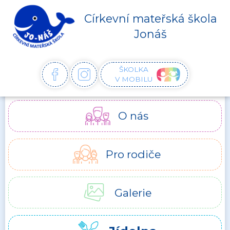
Církevní mateřská škola
Jonáš
ŠKOLKA
FACEBOOK
INSTAGRAM
V MOBILU
O nás
Pro rodiče
Galerie