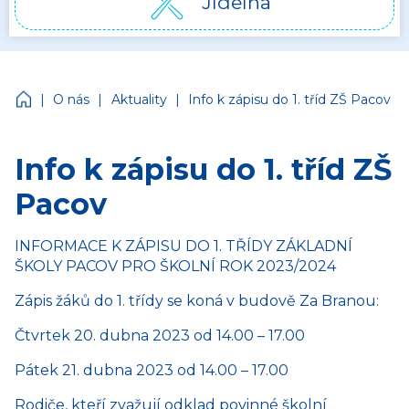
Jídelna
Církevní mateřská škola Jonáš
|
|
|
O nás
Aktuality
Info k zápisu do 1. tříd ZŠ Pacov
Info k zápisu do 1. tříd ZŠ
Pacov
INFORMACE K ZÁPISU DO 1. TŘÍDY ZÁKLADNÍ
ŠKOLY PACOV PRO ŠKOLNÍ ROK 2023/2024
Zápis žáků do 1. třídy se koná v budově Za Branou:
Čtvrtek 20. dubna 2023 od 14.00 – 17.00
Pátek 21. dubna 2023 od 14.00 – 17.00
Rodiče, kteří zvažují odklad povinné školní