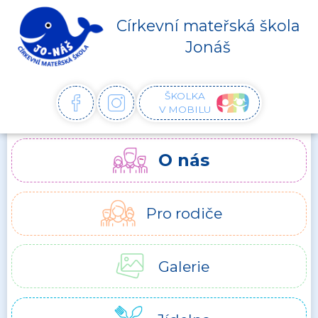
Církevní mateřská škola
Jonáš
ŠKOLKA
FACEBOOK
INSTAGRAM
V MOBILU
O nás
Pro rodiče
Galerie