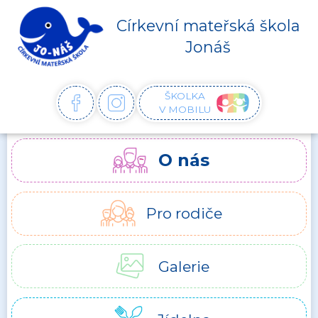
Církevní mateřská škola
Jonáš
ŠKOLKA
FACEBOOK
INSTAGRAM
V MOBILU
O nás
Pro rodiče
Galerie