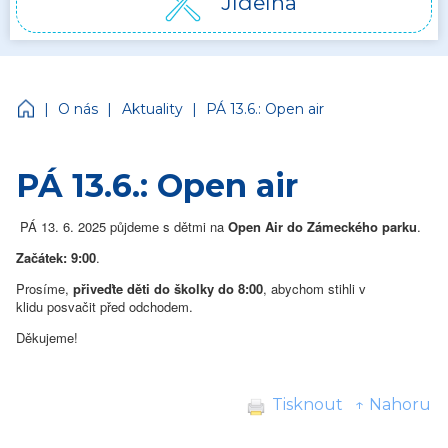
Jídelna
Církevní mateřská škola Jonáš
|
|
|
O nás
Aktuality
PÁ 13.6.: Open air
PÁ 13.6.: Open air
PÁ 13. 6. 2025 půjdeme s dětmi na
Open Air do Zámeckého parku
.
Začátek: 9:00
.
Prosíme,
přiveďte děti do školky do 8:00
, abychom stihli v
klidu posvačit před odchodem.
Děkujeme!
Tisknout
↑ Nahoru