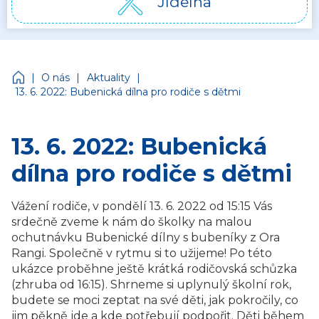
Jídelna
Církevní mateřská škola Jonáš
|
|
|
O nás
Aktuality
13. 6. 2022: Bubenická dílna pro rodiče s dětmi
13. 6. 2022: Bubenická
dílna pro rodiče s dětmi
Vážení rodiče, v pondělí 13. 6. 2022 od 15:15 Vás
srdečně zveme k nám do školky na malou
ochutnávku Bubenické dílny s bubeníky z Ora
Rangi. Společně v rytmu si to užijeme! Po této
ukázce proběhne ještě krátká rodičovská schůzka
(zhruba od 16:15). Shrneme si uplynulý školní rok,
budete se moci zeptat na své děti, jak pokročily, co
jim pěkně jde a kde potřebují podpořit. Děti během