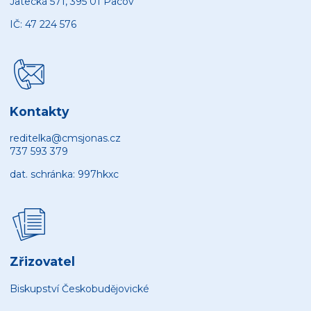
Jatecká 571, 395 01 Pacov
IČ: 47 224 576
Kontakty
reditelka@cmsjonas.cz
737 593 379
dat. schránka: 997hkxc
Zřizovatel
Biskupství Českobudějovické