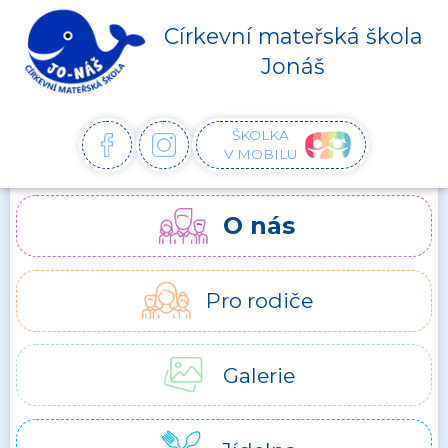
Církevní mateřská škola
Jonáš
ŠKOLKA
FACEBOOK
INSTAGRAM
V MOBILU
O nás
Pro rodiče
Galerie