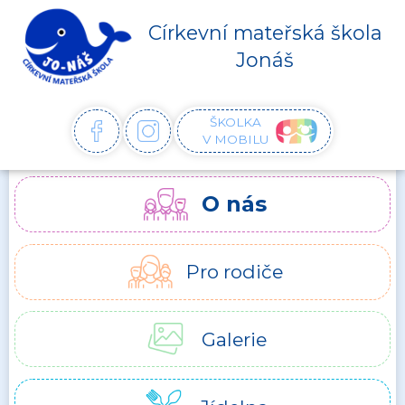
Církevní mateřská škola
Jonáš
ŠKOLKA
FACEBOOK
INSTAGRAM
V MOBILU
O nás
Pro rodiče
Galerie