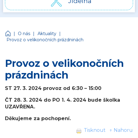
Jídelna
Církevní mateřská škola Jonáš
|
|
|
O nás
Aktuality
Provoz o velikonočních prázdninách
Provoz o velikonočních
prázdninách
ST 27. 3. 2024 provoz od 6:30 – 15:00
ČT 28. 3. 2024 do PO 1. 4. 2024 bude školka
UZAVŘENA.
Děkujeme za pochopení.
Tisknout
↑ Nahoru