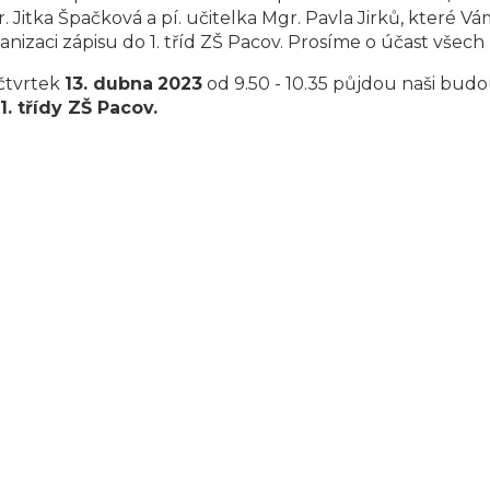
. Jitka Špačková a pí. učitelka Mgr. Pavla Jirků, které V
anizaci zápisu do 1. tříd ZŠ Pacov. Prosíme o účast vše
čtvrtek
13. dubna
2023
od 9.50 - 10.35 půjdou naši budo
1. třídy ZŠ Pacov.