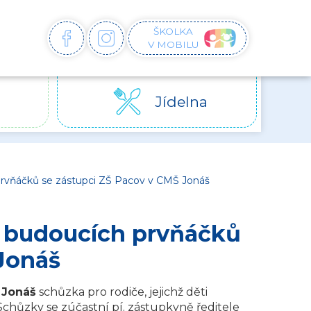
ŠKOLKA
FACEBOOK
INSTAGRAM
V MOBILU
Jídelna
 prvňáčků se zástupci ZŠ Pacov v CMŠ Jonáš
e budoucích prvňáčků
Jonáš
 Jonáš
schůzka pro rodiče, jejichž děti
 Schůzky se zúčastní pí. zástupkyně ředitele