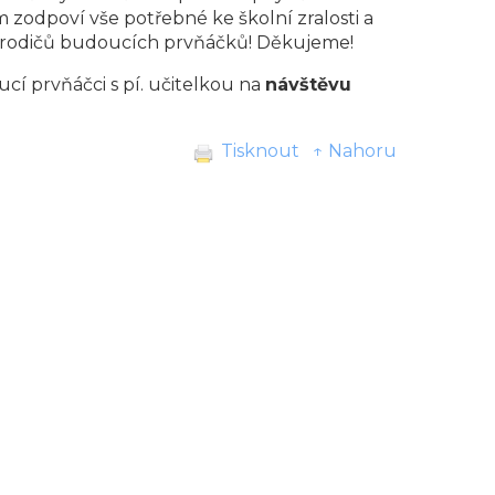
ám zodpoví vše potřebné ke školní zralosti a
ch rodičů budoucích prvňáčků! Děkujeme!
ucí prvňáčci s pí. učitelkou na
návštěvu
Tisknout
↑ Nahoru