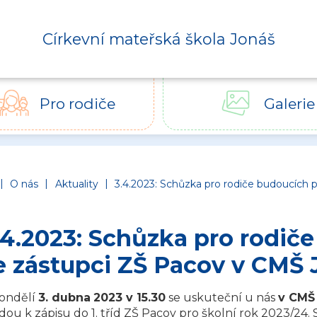
Církevní mateřská škola Jonáš
Pro rodiče
Galerie
Církevní mateřská škola Jonáš
|
|
|
O nás
Aktuality
3.4.2023: Schůzka pro rodiče budoucích
.4.2023: Schůzka pro rodič
e zástupci ZŠ Pacov v CMŠ 
ondělí
3. dubna
2023 v 15.30
se uskuteční u nás
v CMŠ
dou k zápisu do 1. tříd ZŠ Pacov pro školní rok 2023/24.