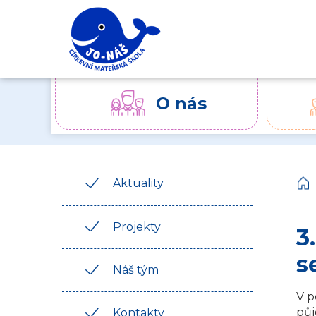
O nás
Aktuality
Projekty
3
s
Náš tým
V p
půj
Kontakty