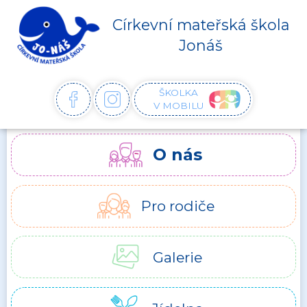
Církevní mateřská škola
Jonáš
ŠKOLKA
FACEBOOK
INSTAGRAM
V MOBILU
O nás
Pro rodiče
Galerie