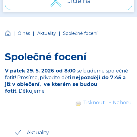
Jídelna
Církevní mateřská škola Jonáš
|
|
|
O nás
Aktuality
Společné focení
Společné focení
V pátek 29. 5. 2026 od 8:00
se budeme společně
fotit! Prosíme, přiveďte děti
nejpozději do 7:45 a
již v oblečení, ve kterém se budou
fotit.
Děkujeme!
Tisknout
↑ Nahoru
Aktuality