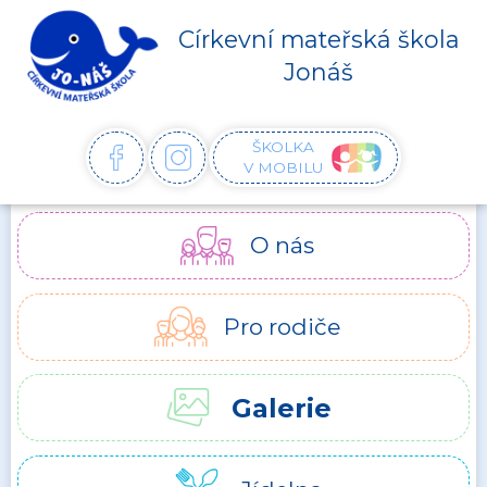
Církevní mateřská škola
Jonáš
ŠKOLKA
FACEBOOK
INSTAGRAM
V MOBILU
O nás
Pro rodiče
Galerie