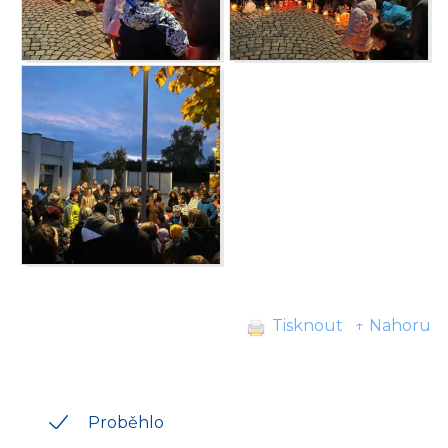
Tisknout
↑ Nahoru
Proběhlo