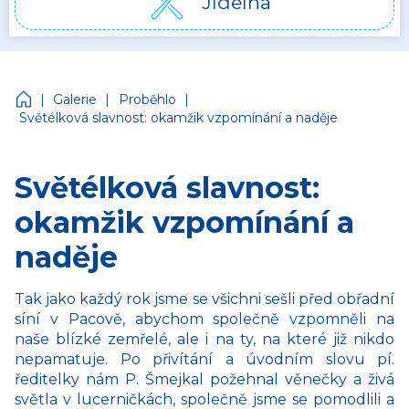
Jídelna
Církevní mateřská škola Jonáš
|
|
|
Galerie
Proběhlo
Světélková slavnost: okamžik vzpomínání a naděje
Světélková slavnost:
okamžik vzpomínání a
naděje
Tak jako každý rok jsme se všichni sešli před obřadní
síní v Pacově, abychom společně vzpomněli na
naše blízké zemřelé, ale i na ty, na které již nikdo
nepamatuje. Po přivítání a úvodním slovu pí.
ředitelky nám P. Šmejkal požehnal věnečky a živá
světla v lucerničkách, společně jsme se pomodlili a