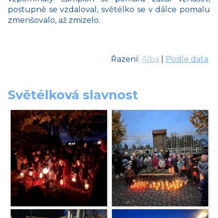
postupně se vzdaloval, světélko se v dálce pomalu
zmenšovalo, až zmizelo.
Řazení:
Alba
|
Podle data
Světélková slavnost