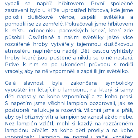
vydali se napříč hřbitovem. První společné
zastavení bylo u kříže uprostřed hřbitova, kde jsme
položili dušičkové věnce, zapálili světélka a
pomodlili se za zemřelé. Pokračovali jsme hřbitovem
k místu odpočinku pacovských kněží, kteří zde
působili. Osvětlené a našimi světélky ještě více
rozzářené hroby vytvářely tajemnou dušičkovou
atmosféru naplněnou nadějí. Děti cestou vyhlížely
hroby, které jsou puštěné a nikdo se o ně nestará.
Právě k nim se po ukončení průvodu s rodiči
vracely, aby na ně vzpomněli a zapálili jim světélko.
Celá slavnost byla zakončena symbolicky
vypuštěním létajícího lampionu, na který si samy
děti napsaly, na koho vzpomínají a za koho prosí.
S napětím jsme všichni lampion pozorovali, jak se
postupně nafukuje a rozevírá. Všichni jsme si přáli,
aby byl příznivý vítr a lampion se vznesl až do nebe.
Než lampión vzlétl, mohl si každý na rozzářeném
lampiónu přečíst, za koho děti prosily a na koho
vzpomínaly. Lampion se pomalu začal vznášet,