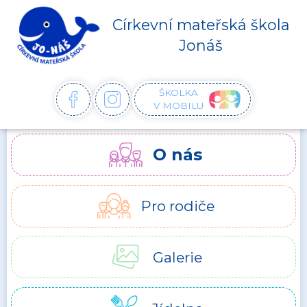
Církevní mateřská škola
Jonáš
ŠKOLKA
FACEBOOK
INSTAGRAM
V MOBILU
O nás
Pro rodiče
Galerie