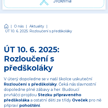
Jídelna
Církevní mateřská škola Jonáš
|
|
|
O nás
Aktuality
ÚT 10. 6. 2025: Rozloučení s předškoláky
ÚT 10. 6. 2025:
Rozloučení s
předškoláky
V úterý dopoledne se v naší školce uskuteční
Rozloučení s předškoláky
. Čeká nás slavnostní
dopoledne plné zábavy a her. Budoucí
prvňáčci projdou
Stezku připraveného
předškoláka
a ostatní děti ze třídy
Oveček
pro ně
připraví
pohoštění
.