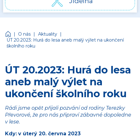
Jídelna
Církevní mateřská škola Jonáš
|
|
|
O nás
Aktuality
ÚT 20.2023: Hurá do lesa aneb malý výlet na ukončení
školního roku
ÚT 20.2023: Hurá do lesa
aneb malý výlet na
ukončení školního roku
Rádi jsme opět přijali pozvání od rodiny Terezky
Převorové, že pro nás připraví zábavné dopoledne
v lese.
Kdy:
v úterý 20. června 2023