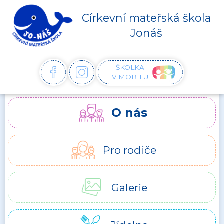
Církevní mateřská škola
Jonáš
ŠKOLKA
FACEBOOK
INSTAGRAM
V MOBILU
O nás
Pro rodiče
Galerie