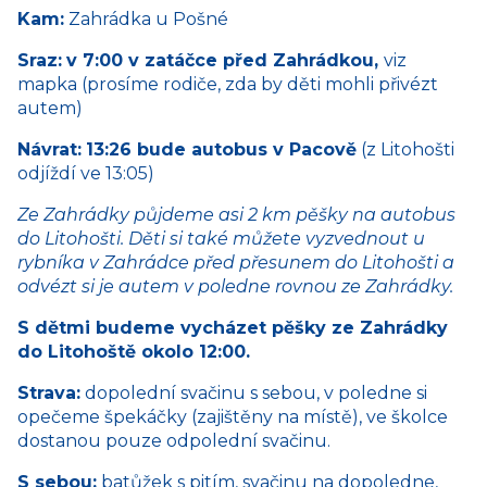
Kam:
Zahrádka u Pošné
Sraz:
v 7:00 v zatáčce před Zahrádkou,
viz
mapka (prosíme rodiče, zda by děti mohli přivézt
autem)
Návrat:
13:26 bude autobus v Pacově
(z Litohošti
odjíždí ve 13:05)
Ze Zahrádky půjdeme asi 2 km pěšky na autobus
do Litohošti. Děti si také můžete vyzvednout u
rybníka v Zahrádce před přesunem do Litohošti a
odvézt si je autem v poledne rovnou ze Zahrádky.
S dětmi budeme vycházet pěšky ze Zahrádky
do Litohoště okolo 12:00.
Strava:
dopolední svačinu s sebou, v poledne si
opečeme špekáčky (zajištěny na místě), ve školce
dostanou pouze odpolední svačinu.
S sebou:
batůžek s pitím, svačinu na dopoledne,