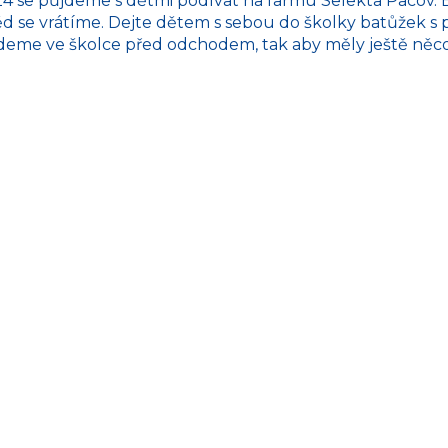
4 se půjdeme s dětmi podívat na farmu Selekta Pacov. B
d se vrátíme. Dejte dětem s sebou do školky batůžek s p
eme ve školce před odchodem, tak aby měly ještě něc