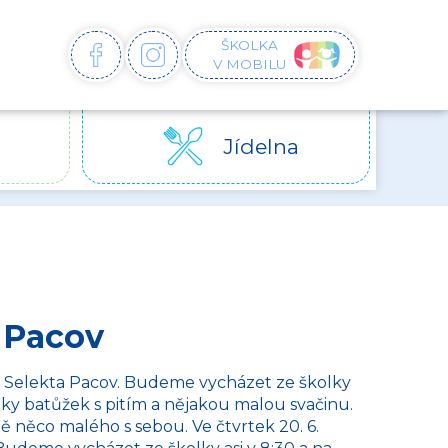
ŠKOLKA
FACEBOOK
INSTAGRAM
V MOBILU
Jídelna
a Pacov
mu Selekta Pacov. Budeme vycházet ze školky
lky batůžek s pitím a nějakou malou svačinu.
 něco malého s sebou. Ve čtvrtek 20. 6.